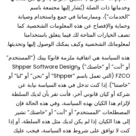
وخدماتها ذات الصلة (يُشار إليها مجتمعة باسم
“الخدمات”)، وممارساتنا في جمع واستخدام وصيانة
وحماية والإفصاح عن هذه المعلومات الشخصية. كما
تصف الخيارات المتاحة لك فيما يتعلق باستخدامنا
لمعلوماتك الشخصية وكيف يمكنك الوصول إليها وتحديثها.
هذه السياسة هي اتفاقية ملزمة قانونًا بينك (“المستخدم”
أو “أنت” أو “خاصتك”) وShpper Software Design
FZCO (التي تعمل باسم “Shpper” أو “نحن” أو “لنا” أو
“خاصتنا”). إذا كنت تدخل في هذه السياسة نيابة عن
شركة أو كيان قانوني آخر، فأنت تقر بأن لديك السلطة
لإلزام هذا الكيان بهذه السياسة، وفي هذه الحالة فإن
المصطلحات “المستخدم” أو “أنت” أو “خاصتك” تشير
إلى هذا الكيان. إذا لم يكن لديك مثل هذه السلطة، أو إذا
كنت لا توافق على شروط هذه السياسة، فيجب عليك