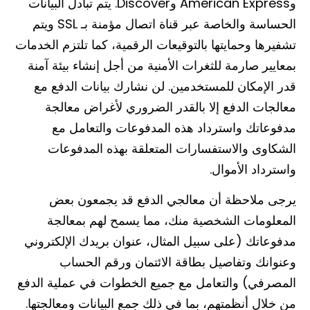
وAmerican Express وDiscover. يتم تبادل البيانات
الحساسة والخاصة عبر قناة اتصال مؤمنة بـ SSL ويتم
تشفيرها وحمايتها بالتوقيعات الرقمية، كما تلتزم الخدمات
بمعايير صارمة للثغرات الأمنية من أجل إنشاء بيئة آمنة
قدر الإمكان للمستخدمين. لن نشارك بيانات الدفع مع
معالجات الدفع إلا بالقدر الضروري لأغراض معالجة
مدفوعاتك واسترداد هذه المدفوعات والتعامل مع
الشكاوى والاستفسارات المتعلقة بهذه المدفوعات
واسترداد الأموال.
يرجى ملاحظة أن معالجي الدفع قد يجمعون بعض
المعلومات الشخصية منك، مما يسمح لهم بمعالجة
مدفوعاتك (على سبيل المثال، عنوان بريدك الإلكتروني
وعنوانك وتفاصيل بطاقة الائتمان ورقم الحساب
المصرفي) والتعامل مع جميع الخطوات في عملية الدفع
من خلال أنظمتهم، بما في ذلك جمع البيانات ومعالجتها.